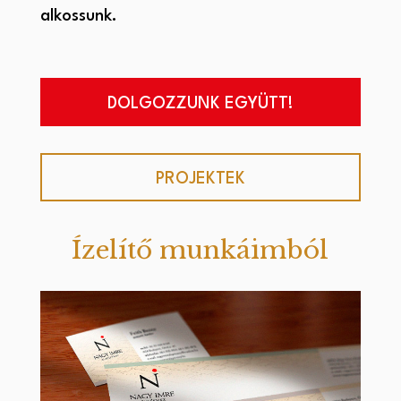
alkossunk.
DOLGOZZUNK EGYÜTT!
PROJEKTEK
Ízelítő munkáimból