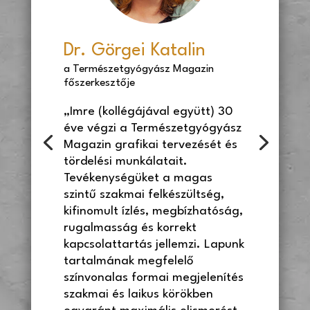
Dr. Görgei Katalin
a Természetgyógyász Magazin
főszerkesztője
„Imre (kollégájával együtt) 30
éve végzi a Természetgyógyász
Magazin grafikai tervezését és
tördelési munkálatait.
Tevékenységüket a magas
szintű szakmai felkészültség,
kifinomult ízlés, megbízhatóság,
rugalmasság és korrekt
kapcsolattartás jellemzi. Lapunk
tartalmának megfelelő
színvonalas formai megjelenítés
szakmai és laikus körökben