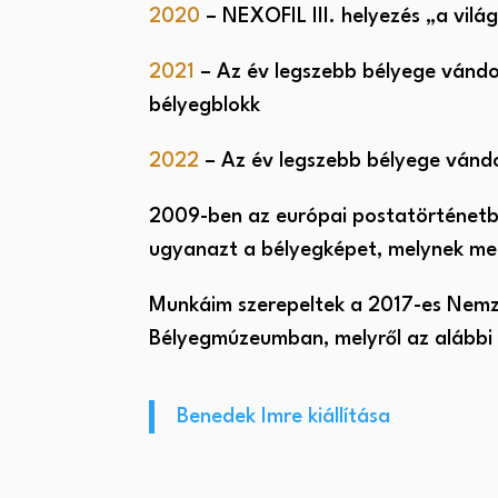
2020
– NEXOFIL III. helyezés „a vilá
2021
– Az év legszebb bélyege vándor
bélyegblokk
2022
– Az év legszebb bélyege vándo
2009-ben az európai postatörténetb
ugyanazt a bélyegképet, melynek me
Munkáim szerepeltek a 2017-es Nemze
Bélyegmúzeumban, melyről az alábbi 
Benedek Imre kiállítása