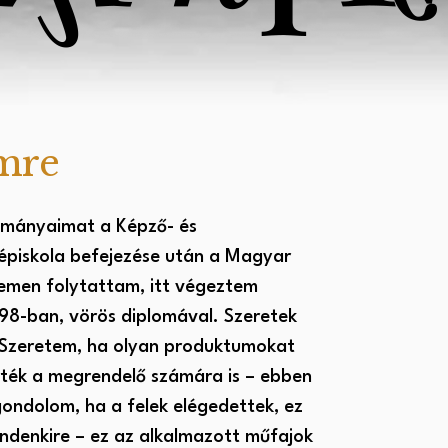
mre
lmányaimat a Képző- és
épiskola befejezése után a Magyar
men folytattam, itt végeztem
98-ban, vörös diplomával. Szeretek
. Szeretem, ha olyan produktumokat
rték a megrendelő számára is – ebben
ondolom, ha a felek elégedettek, ez
indenkire – ez az alkalmazott műfajok