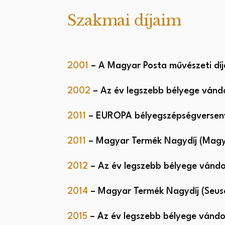
Szakmai díjaim
2001
– A Magyar Posta művészeti díja
2002
– Az év legszebb bélyege vándo
2011
– EUROPA bélyegszépségverseny I
2011
– Magyar Termék Nagydíj (Magyar
2012
– Az év legszebb bélyege vándo
2014
– Magyar Termék Nagydíj (Seuso
2015
– Az év legszebb bélyege vándor