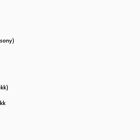
csony)
kk)
okk