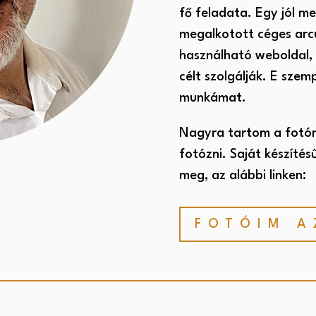
fő feladata. Egy jól m
megalkotott céges arcul
használható weboldal, 
célt szolgálják. E sze
munkámat.
Nagyra tartom a fotóm
fotózni. Saját készíté
meg, az alábbi linken:
FOTÓIM A