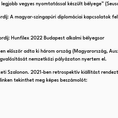
g legjobb vegyes nyomtatással készült bélyege” (Seuso-
díj: A magyar-szingapúri diplomáciai kapcsolatok fel
rdíj: Hunfilex 2022 Budapest alkalmi bélyegsor
en először adta ki három ország (Magyarország, Aus
gvalósítását nemzetközi pályázaton nyertem el.
ti Szalonon. 2021-ben retrospektív kiállítást rende
linken tekinthet meg képes beszámolót: