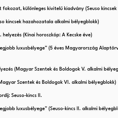
 fokozat, különleges kivitelű kiadvány (Seuso kincse
uso kincsek hazahozatala alkalmi bélyegblokk)
. helyezés (Kínai horoszkóp: A Kecske éve)
 legjobb luxusbélyege” (5 éves Magyarország Alaptörvé
elyezés (Magyar Szentek és Boldogok V. alkalmi bélye
(Magyar Szentek és Boldogok VI. alkalmi bélyegblokk)
díj: Seuso-kincs II.
egjobb luxusbélyege” (Seuso-kincs II. alkalmi bélyegb