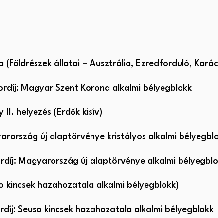
 (Földrészek állatai – Ausztrália, Ezredforduló, Kará
rdíj: Magyar Szent Korona alkalmi bélyegblokk
I. helyezés (Erdők kisív)
ország új alaptörvénye kristályos alkalmi bélyegblo
rdíj: Magyarország új alaptörvénye alkalmi bélyegbl
 kincsek hazahozatala alkalmi bélyegblokk)
díj: Seuso kincsek hazahozatala alkalmi bélyegblokk