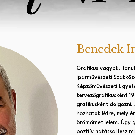
Benedek I
Grafikus vagyok. Tanu
Iparművészeti Szakköz
Képzőművészeti Egyete
tervezőgrafikusként 19
grafikusként dolgozni
hozhatok létre, mely é
örömömet lelem. Úgy g
pozitív hatással lesz m