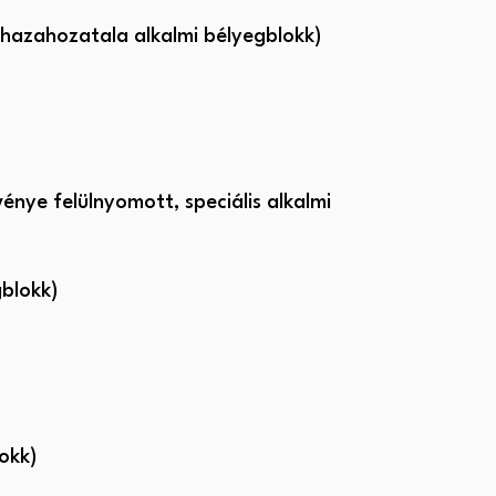
k hazahozatala alkalmi bélyegblokk)
nye felülnyomott, speciális alkalmi
gblokk)
lokk)