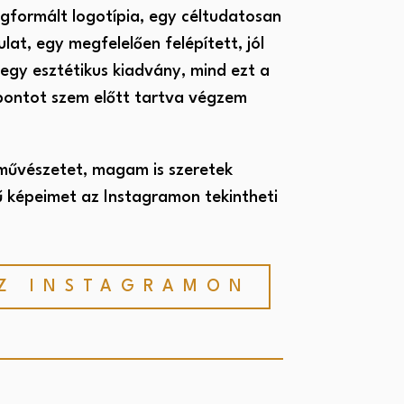
egformált logotípia, egy céltudatosan
at, egy megfelelően felépített, jól
egy esztétikus kiadvány, mind ezt a
mpontot szem előtt tartva végzem
űvészetet, magam is szeretek
sű képeimet az Instagramon tekintheti
Z INSTAGRAMON